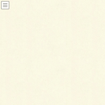
コ
ナ
ン
ビ
テ
ゲ
ン
ー
ツ
シ
メールマガジンのご紹介
に
ョ
移
ン
動
に
HOME
メールマガジンのご紹介
移
動
配信しておりますメールマガジンをご紹介いたしておりま
す。
「PDFのダウンロード」をクリックしていただくと、PDFが
開きます。
ナンバ
発行日
クリック
ー