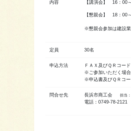
内容
【講演会】 16：00～
【懇親会】 18：00～
※懇親会参加は建設業
定員
30名
申込方法
ＦＡＸ及びＱＲコード
※ご参加いただく場
※申込書及びＱＲコ
問合せ先
長浜市商工会
担当：中
電話：0749-78-2121 