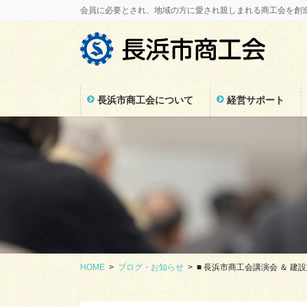
コ
ナ
会員に必要とされ、地域の方に愛され親しまれる商工会を創
ン
ビ
テ
ゲ
ン
ー
ツ
シ
に
ョ
長浜市商工会について
経営サポート
移
ン
動
に
移
動
HOME
ブログ・お知らせ
■ 長浜市商工会講演会 ＆ 