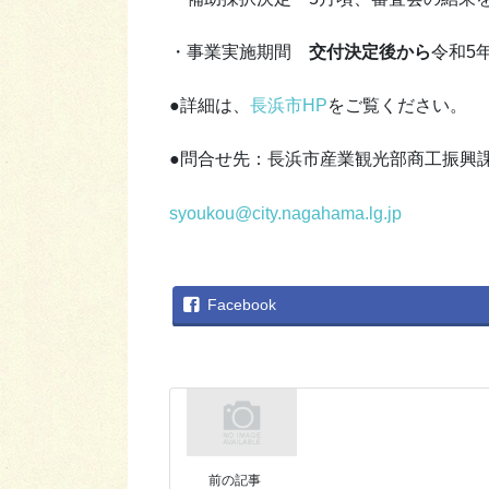
・事業実施期間
交付決定後から
令和5
●詳細は、
長浜市HP
をご覧ください。
●問合せ先：長浜市産業観光部商工振興課
syoukou@city.nagahama.lg.jp
Facebook
前の記事