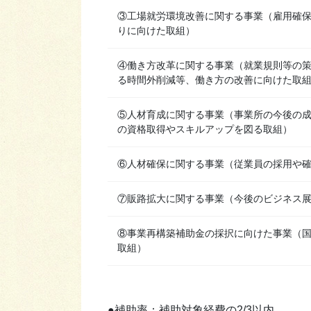
③工場就労環境改善に関する事業（雇用確
りに向けた取組）
④働き方改革に関する事業（就業規則等の
る時間外削減等、働き方の改善に向けた取
⑤人材育成に関する事業（事業所の今後の
の資格取得やスキルアップを図る取組）
⑥人材確保に関する事業（従業員の採用や
⑦販路拡大に関する事業（今後のビジネス
⑧事業再構築補助金の採択に向けた事業（
取組）
●補助率：補助対象経費の2/3以内