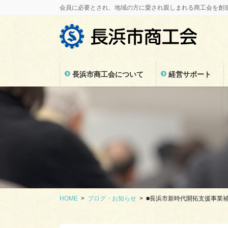
コ
ナ
会員に必要とされ、地域の方に愛され親しまれる商工会を創
ン
ビ
テ
ゲ
ン
ー
ツ
シ
に
ョ
長浜市商工会について
経営サポート
移
ン
動
に
移
動
HOME
ブログ・お知らせ
■長浜市新時代開拓支援事業