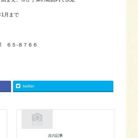
年1月まで
 ６５-８７６６
twitter
次の記事