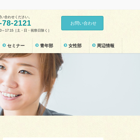
問い合わせください。
-78-2121
お問い合わせ
30～17:15［土・日・祝祭日除く］
セミナー
青年部
女性部
周辺情報