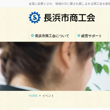
コ
ナ
会員に必要とされ、地域の方に愛され親しまれる商工会を創
ン
ビ
テ
ゲ
ン
ー
ツ
シ
に
ョ
長浜市商工会について
経営サポート
移
ン
動
に
移
動
HOME
イベント