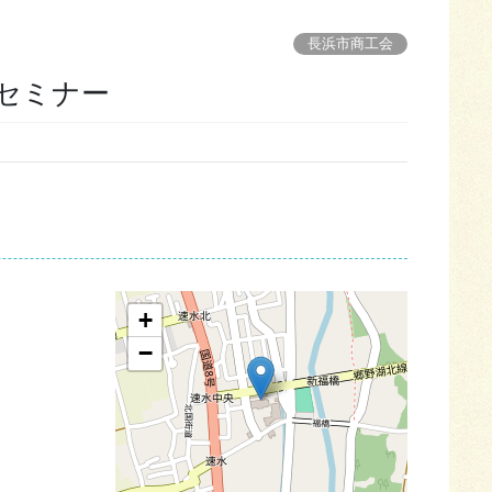
長浜市商工会
成セミナー
+
−