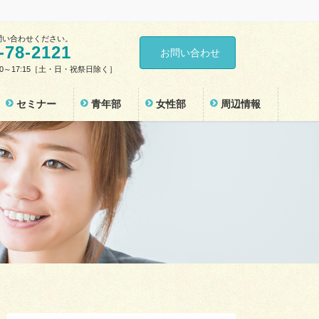
問い合わせください。
-78-2121
お問い合わせ
30～17:15［土・日・祝祭日除く］
セミナー
青年部
女性部
周辺情報