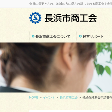
コ
ナ
会員に必要とされ、地域の方に愛され親しまれる商工会を創
ン
ビ
テ
ゲ
ン
ー
ツ
シ
に
ョ
長浜市商工会について
経営サポート
移
ン
動
に
移
動
HOME
イベント
長浜市商工会
持続化補助金申請書