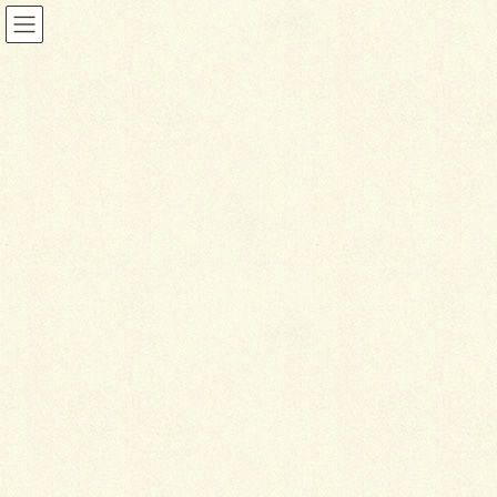
コ
ナ
ン
ビ
テ
ゲ
ン
ー
ツ
シ
イベント
に
ョ
移
ン
動
に
HOME
イベント
祝日・休業日
こどもの日
移
動
2026年3月10日
祝日・休業日
こどもの日
イベント詳細