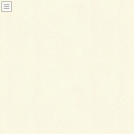
コ
ナ
ン
ビ
テ
ゲ
ン
ー
ツ
シ
イベント
に
ョ
移
ン
動
に
HOME
イベント
移
動
事業承継に関する情報・予定
事業承継支援個別相談会
2026年9月14日
カテゴリ:
事業承継